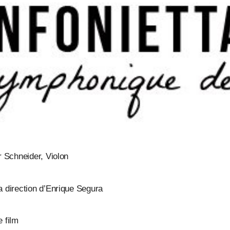
r Schneider, Violon
a direction d’Enrique Segura
 film